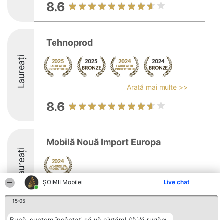
8.6
Tehnoprod
Laureați
Arată mai multe >>
8.6
Mobilă Nouă Import Europa
Laureați
ȘOIMII Mobilei
Live chat
15:05
Bună, suntem încântați să vă ajutăm! 🙂 Vă rugăm