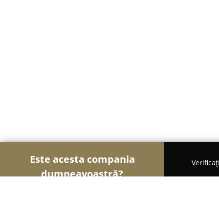
Este acesta compania
Verifica
dumneavoastră?
Șoimii Mobilei
Mobilier Personalizat, Mobilă la