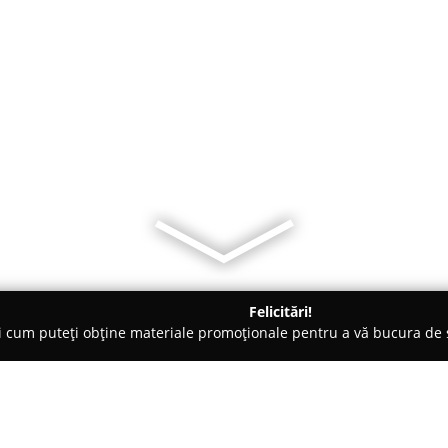
Felicitări!
ți cum puteți obține materiale promoționale pentru a vă bucura d
 Comandă - Salonta
Magazin de mobila Salonta-Melamob