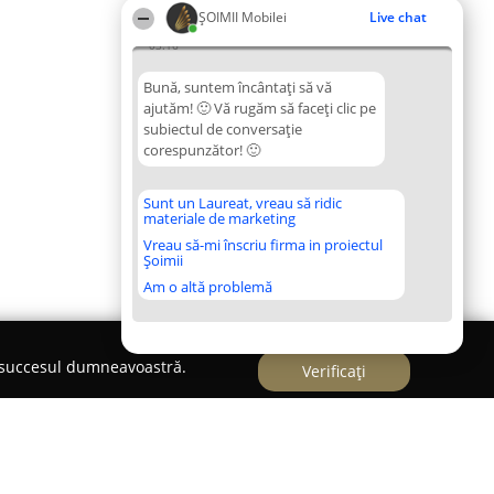
ȘOIMII Mobilei
Live chat
03:16
Bună, suntem încântați să vă
ajutăm! 🙂 Vă rugăm să faceți clic pe
subiectul de conversație
corespunzător! 🙂
Sunt un Laureat, vreau să ridic
materiale de marketing
Vreau să-mi înscriu firma in proiectul
Șoimii
Am o altă problemă
e succesul dumneavoastră.
Verificați