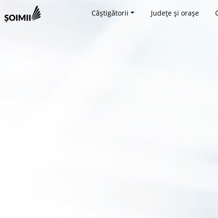
Câștigătorii
Județe și orașe