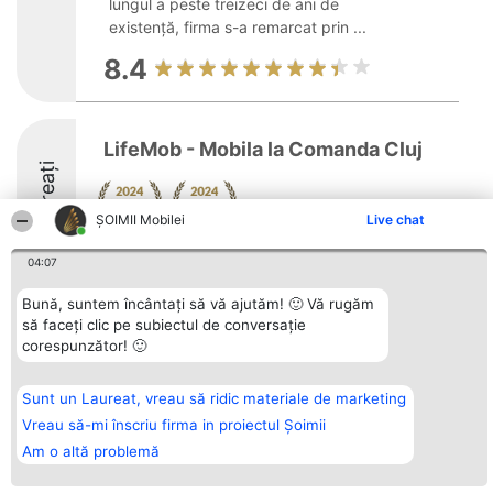
lungul a peste treizeci de ani de
existență, firma s-a remarcat prin ...
8.4
LifeMob - Mobila la Comanda Cluj
Laureați
ȘOIMII Mobilei
Live chat
04:07
Bună, suntem încântați să vă ajutăm! 🙂 Vă rugăm
să faceți clic pe subiectul de conversație
Organizator Ranking
Plebiscyt
Contact
corespunzător! 🙂
BRIGHT SOLUTIONS BR SRL
Câștigătorii
Contact
Aleea Timisul De Sus 2 Bl. A30
Lista Tuturor
Sc. A Et. 4 Ap. 13 Cod 061952
Laureaților
Sunt un Laureat, vreau să ridic materiale de marketing
București
Reguli
CUI 36737675
Statut
Vreau să-mi înscriu firma in proiectul Șoimii
tel: +40 770 990 492
Politica de
Am o altă problemă
confidențialitate