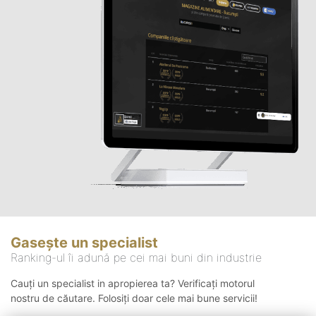
Gasește un specialist
Ranking-ul îi adună pe cei mai buni din industrie
Cauți un specialist in apropierea ta? Verificați motorul
nostru de căutare. Folosiți doar cele mai bune servicii!