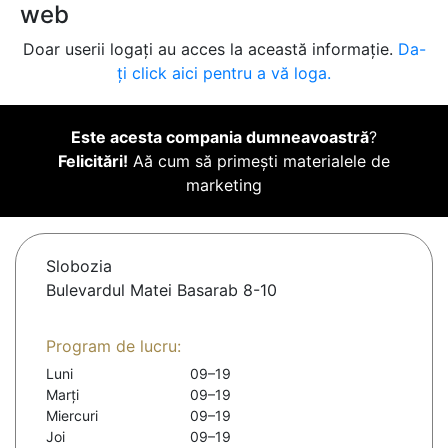
web
Doar userii logați au acces la această informație.
Da-
ți click aici pentru a vă loga.
Este acesta compania dumneavoastră
?
Felicitări!
Aă cum să primești materialele de
marketing
Slobozia
Bulevardul Matei Basarab 8-10
Program de lucru:
Luni
09–19
Marți
09–19
Miercuri
09–19
Joi
09–19