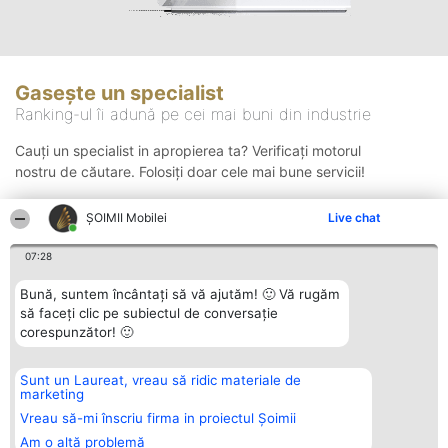
Gasește un specialist
Ranking-ul îi adună pe cei mai buni din industrie
Cauți un specialist in apropierea ta? Verificați motorul
nostru de căutare. Folosiți doar cele mai bune servicii!
ȘOIMII Mobilei
Live chat
Căutare
07:28
Bună, suntem încântați să vă ajutăm! 🙂 Vă rugăm
să faceți clic pe subiectul de conversație
corespunzător! 🙂
Sunt un Laureat, vreau să ridic materiale de
Organizator Ranking
Plebiscyt
Contact
marketing
BRIGHT SOLUTIONS BR SRL
Câștigătorii
Contact
Aleea Timisul De Sus 2 Bl. A30
Lista Tuturor
Vreau să-mi înscriu firma in proiectul Șoimii
Sc. A Et. 4 Ap. 13 Cod 061952
Laureaților
Am o altă problemă
București
Reguli