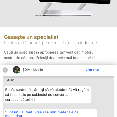
Gasește un specialist
Ranking-ul îi adună pe cei mai buni din industrie
Cauți un specialist in apropierea ta? Verificați motorul
nostru de căutare. Folosiți doar cele mai bune servicii!
ȘOIMII Mobilei
Live chat
Căutare
08:30
Bună, suntem încântați să vă ajutăm! 🙂 Vă rugăm
să faceți clic pe subiectul de conversație
corespunzător! 🙂
Sunt un Laureat, vreau să ridic materiale de
Organizator Ranking
Plebiscyt
Contact
marketing
BRIGHT SOLUTIONS BR SRL
Câștigătorii
Contact