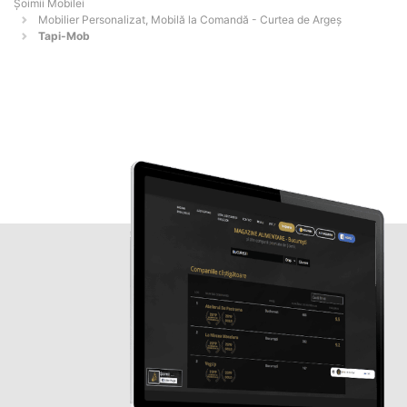
Șoimii Mobilei
Mobilier Personalizat, Mobilă la Comandă - Curtea de Argeş
Tapi-Mob