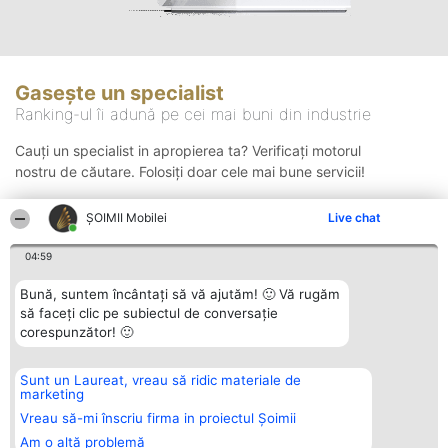
Gasește un specialist
Ranking-ul îi adună pe cei mai buni din industrie
Cauți un specialist in apropierea ta? Verificați motorul
nostru de căutare. Folosiți doar cele mai bune servicii!
ȘOIMII Mobilei
Live chat
Căutare
04:59
Bună, suntem încântați să vă ajutăm! 🙂 Vă rugăm
să faceți clic pe subiectul de conversație
corespunzător! 🙂
Sunt un Laureat, vreau să ridic materiale de
Organizator Ranking
Plebiscyt
Contact
marketing
BRIGHT SOLUTIONS BR SRL
Câștigătorii
Contact
Aleea Timisul De Sus 2 Bl. A30
Lista Tuturor
Vreau să-mi înscriu firma in proiectul Șoimii
Sc. A Et. 4 Ap. 13 Cod 061952
Laureaților
Am o altă problemă
București
Reguli