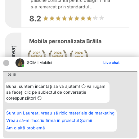
pasiune constantă pentru design, firma
s-a remarcat prin standardul ...
8.2
Mobila personalizata Brăila
Laureați
ȘOIMII Mobilei
Live chat
8.1
05:15
Bună, suntem încântați să vă ajutăm! 🙂 Vă rugăm
să faceți clic pe subiectul de conversație
Organizator Ranking
Plebiscyt
Contact
corespunzător! 🙂
BRIGHT SOLUTIONS BR SRL
Câștigătorii
Contact
Aleea Timisul De Sus 2 Bl. A30
Lista Tuturor
Sc. A Et. 4 Ap. 13 Cod 061952
Laureaților
București
Reguli
Sunt un Laureat, vreau să ridic materiale de marketing
CUI 36737675
Statut
Vreau să-mi înscriu firma in proiectul Șoimii
tel: +40 770 990 492
Politica de
confidențialitate
Am o altă problemă