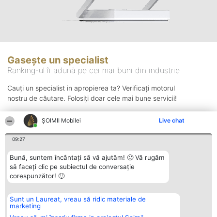
Gasește un specialist
Ranking-ul îi adună pe cei mai buni din industrie
Cauți un specialist in apropierea ta? Verificați motorul
nostru de căutare. Folosiți doar cele mai bune servicii!
ȘOIMII Mobilei
Live chat
Căutare
09:27
Bună, suntem încântați să vă ajutăm! 🙂 Vă rugăm
să faceți clic pe subiectul de conversație
corespunzător! 🙂
Sunt un Laureat, vreau să ridic materiale de
Organizator Ranking
Plebiscyt
Contact
marketing
BRIGHT SOLUTIONS BR SRL
Câștigătorii
Contact
Aleea Timisul De Sus 2 Bl. A30
Lista Tuturor