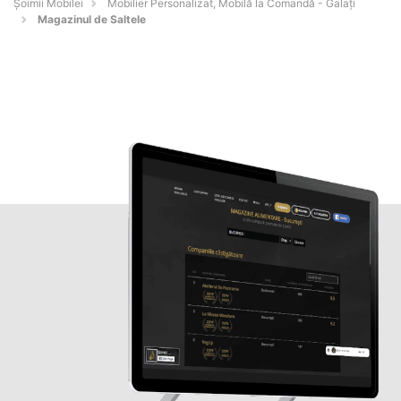
Șoimii Mobilei
Mobilier Personalizat, Mobilă la Comandă - Galaţi
Magazinul de Saltele