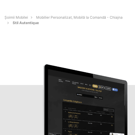
Șoimii Mobilei
Mobilier Personalizat, Mobilă la Comandă - Chiajna
Stil Autentique