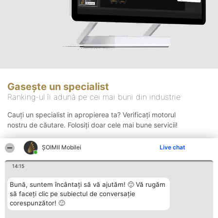
Gasește un specialist
Ranking-ul îi adună pe cei mai buni din industrie
Cauți un specialist in apropierea ta? Verificați motorul
nostru de căutare. Folosiți doar cele mai bune servicii!
ȘOIMII Mobilei
Live chat
Căutare
14:15
Bună, suntem încântați să vă ajutăm! 🙂 Vă rugăm
să faceți clic pe subiectul de conversație
corespunzător! 🙂