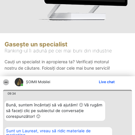
Gasește un specialist
Ranking-ul îi adună pe cei mai buni din industrie
Cauți un specialist in apropierea ta? Verificați motorul
nostru de căutare. Folosiți doar cele mai bune servicii!
ȘOIMII Mobilei
Live chat
Căutare
09:34
Bună, suntem încântați să vă ajutăm! 🙂 Vă rugăm
să faceți clic pe subiectul de conversație
corespunzător! 🙂
Sunt un Laureat, vreau să ridic materiale de
Organizator Ranking
Plebiscyt
Contact