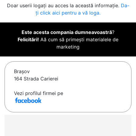
Doar userii logați au acces la această informație.
Da-
ți click aici pentru a vă loga.
Este acesta compania dumneavoastră
?
Felicitări!
Aă cum să primești materialele de
marketing
Braşov
164 Strada Carierei
Vezi profilul firmei pe