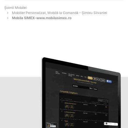
Șoimii Mobilei
Mobilier Personalizat, Mobilă la Comandă - Şimleu Silvaniei
Mobila SIMEX-www.mobilasimex.ro