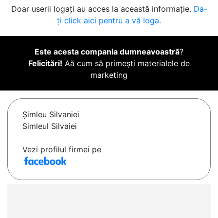
Doar userii logați au acces la această informație.
Da-
ți click aici pentru a vă loga.
Este acesta compania dumneavoastră
?
Felicitări!
Aă cum să primești materialele de
marketing
Şimleu Silvaniei
Simleul Silvaiei
Vezi profilul firmei pe