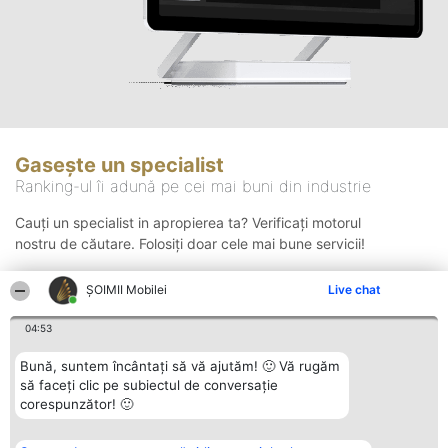
Gasește un specialist
Ranking-ul îi adună pe cei mai buni din industrie
Cauți un specialist in apropierea ta? Verificați motorul
nostru de căutare. Folosiți doar cele mai bune servicii!
ȘOIMII Mobilei
Live chat
Căutare
04:53
Bună, suntem încântați să vă ajutăm! 🙂 Vă rugăm
să faceți clic pe subiectul de conversație
corespunzător! 🙂