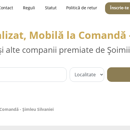
Contact
Reguli
Statut
Politică de retur
Înscrie-te
lizat, Mobilă la Comandă -
și alte companii premiate de Șoimii
 Comandă - Şimleu Silvaniei