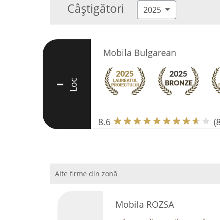
Câștigători
2025
Mobila Bulgarean
Loc
I
8.6
(8
Alte firme din zonă
Mobila ROZSA