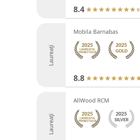
8.4
Mobila Barnabas
Laureați
8.8
AllWood RCM
Laureați