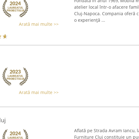
Fondată în anul 1969, Mobila R
atelier local într-o afacere fam
Cluj-Napoca. Compania oferă clie
o experiență ...
Arată mai multe >>
Arată mai multe >>
luj
Aflată pe Strada Avram Iancu, 
Furniture Cluj constituie un pu