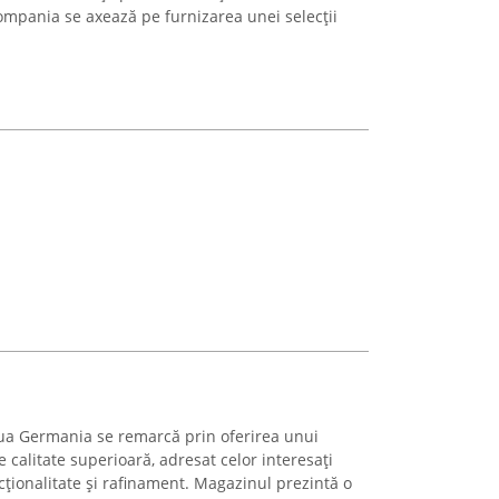
Compania se axează pe furnizarea unei selecții
ua Germania se remarcă prin oferirea unui
 calitate superioară, adresat celor interesați
ționalitate și rafinament. Magazinul prezintă o