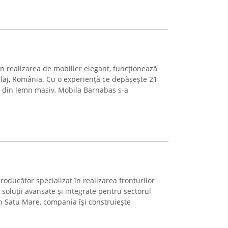
n realizarea de mobilier elegant, funcționează
 Sălaj, România. Cu o experiență ce depășește 21
r din lemn masiv, Mobila Barnabas s-a
ducător specializat în realizarea fronturilor
 soluții avansate și integrate pentru sectorul
n Satu Mare, compania își construiește