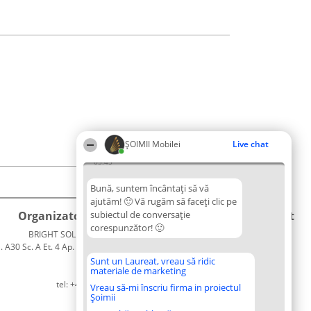
ȘOIMII Mobilei
Live chat
05:45
Bună, suntem încântați să vă
ajutăm! 🙂 Vă rugăm să faceți clic pe
Organizator Ranking
subiectul de conversație
Plebiscyt
Contact
corespunzător! 🙂
BRIGHT SOLUTIONS BR SRL
Câștigătorii
Contact
. A30 Sc. A Et. 4 Ap. 13 Cod 061952
Lista
București
Tuturor
Sunt un Laureat, vreau să ridic
materiale de marketing
CUI 36737675
Laureaților
tel: +40 770 990 492
Reguli
Vreau să-mi înscriu firma in proiectul
Șoimii
Statut
Politica de