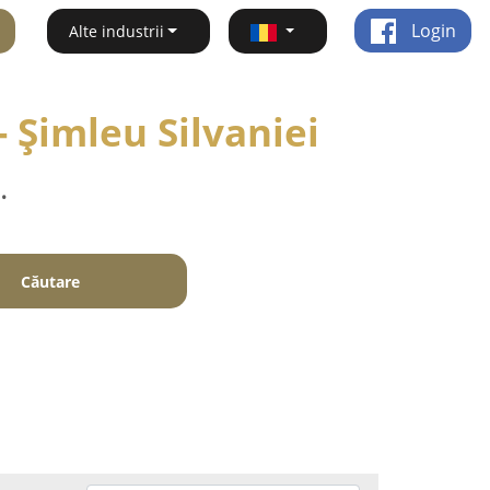
Login
Alte industrii
 Şimleu Silvaniei
.
Căutare