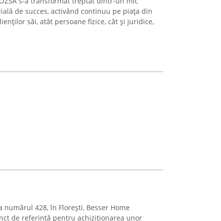
OZSA s-a transformat treptat dintr-un mic
ilială de succes, activând continuu pe piața din
nților săi, atât persoane fizice, cât și juridice,
la numărul 428, în Florești, Besser Home
nct de referință pentru achiziționarea unor