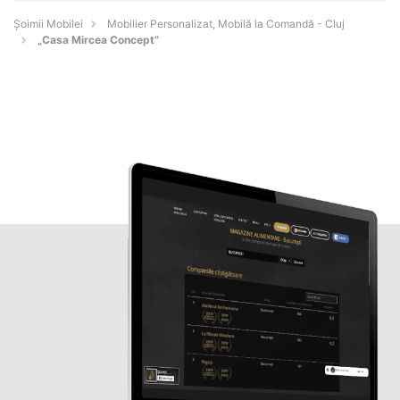
Șoimii Mobilei
Mobilier Personalizat, Mobilă la Comandă - Cluj
„Casa Mircea Concept”