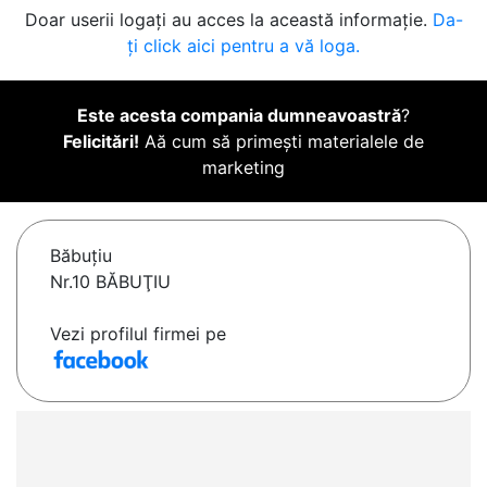
Doar userii logați au acces la această informație.
Da-
ți click aici pentru a vă loga.
Este acesta compania dumneavoastră
?
Felicitări!
Aă cum să primești materialele de
marketing
Băbuţiu
Nr.10 BĂBUŢIU
Vezi profilul firmei pe