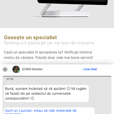
Gasește un specialist
Ranking-ul îi adună pe cei mai buni din industrie
Cauți un specialist in apropierea ta? Verificați motorul
nostru de căutare. Folosiți doar cele mai bune servicii!
ȘOIMII Mobilei
Live chat
Căutare
07:05
Bună, suntem încântați să vă ajutăm! 🙂 Vă rugăm
să faceți clic pe subiectul de conversație
corespunzător! 🙂
Sunt un Laureat, vreau să ridic materiale de
Organizator Ranking
Plebiscyt
Contact