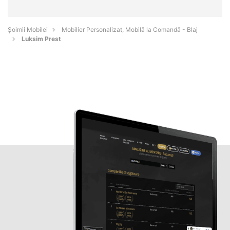
Șoimii Mobilei
Mobilier Personalizat, Mobilă la Comandă - Blaj
Luksim Prest