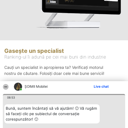
Gasește un specialist
Ranking-ul îi adună pe cei mai buni din industrie
Cauți un specialist in apropierea ta? Verificați motorul
nostru de căutare. Folosiți doar cele mai bune servicii!
ȘOIMII Mobilei
Live chat
Căutare
06:53
Bună, suntem încântați să vă ajutăm! 🙂 Vă rugăm
să faceți clic pe subiectul de conversație
corespunzător! 🙂