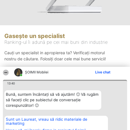
Gasește un specialist
Ranking-ul îi adună pe cei mai buni din industrie
Cauți un specialist in apropierea ta? Verificați motorul
nostru de căutare. Folosiți doar cele mai bune servicii!
ȘOIMII Mobilei
Live chat
Căutare
13:40
Bună, suntem încântați să vă ajutăm! 🙂 Vă rugăm
să faceți clic pe subiectul de conversație
corespunzător! 🙂
Sunt un Laureat, vreau să ridic materiale de
Organizator Ranking
Plebiscyt
Contact
marketing
BRIGHT SOLUTIONS BR SRL
Câștigătorii
Contact
Aleea Timisul De Sus 2 Bl. A30
Lista Tuturor