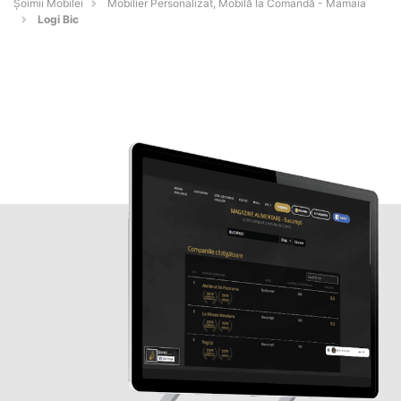
Șoimii Mobilei
Mobilier Personalizat, Mobilă la Comandă - Mamaia
Logi Bic