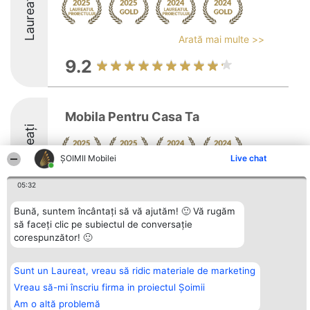
Laureați
Arată mai multe >>
9.2
Mobila Pentru Casa Ta
Laureați
ȘOIMII Mobilei
Live chat
8.8
05:32
Bună, suntem încântați să vă ajutăm! 🙂 Vă rugăm
să faceți clic pe subiectul de conversație
Organizator Ranking
Plebiscyt
Contact
corespunzător! 🙂
BRIGHT SOLUTIONS BR SRL
Câștigătorii
Contact
Aleea Timisul De Sus 2 Bl. A30
Lista Tuturor
Sc. A Et. 4 Ap. 13 Cod 061952
Laureaților
Sunt un Laureat, vreau să ridic materiale de marketing
București
Reguli
CUI 36737675
Statut
Vreau să-mi înscriu firma in proiectul Șoimii
tel: +40 770 990 492
Politica de
Am o altă problemă
confidențialitate