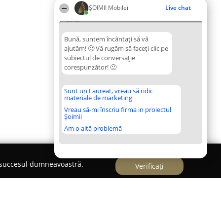
ȘOIMII Mobilei
Live chat
00:50
Bună, suntem încântați să vă
ajutăm! 🙂 Vă rugăm să faceți clic pe
subiectul de conversație
corespunzător! 🙂
Sunt un Laureat, vreau să ridic
materiale de marketing
Vreau să-mi înscriu firma in proiectul
Șoimii
Am o altă problemă
e succesul dumneavoastră.
Verificați