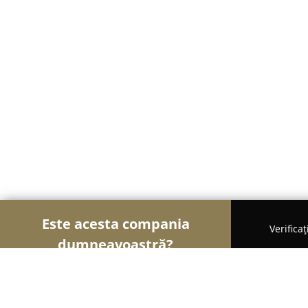
Este acesta compania
Verifica
dumneavoastră?
Șoimii Mobilei
Mobilier Personalizat, Mobilă la