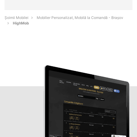
Șoimii Mobilei
Mobilier Personalizat, Mobilă la Comandă - Braşov
HighMob