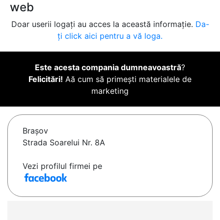
web
Doar userii logați au acces la această informație.
Da-
ți click aici pentru a vă loga.
Este acesta compania dumneavoastră
?
Felicitări!
Aă cum să primești materialele de
marketing
Braşov
Strada Soarelui Nr. 8A
Vezi profilul firmei pe