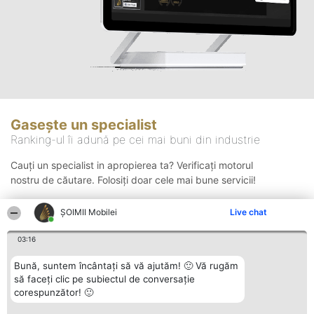
Gasește un specialist
Ranking-ul îi adună pe cei mai buni din industrie
Cauți un specialist in apropierea ta? Verificați motorul
nostru de căutare. Folosiți doar cele mai bune servicii!
ȘOIMII Mobilei
Live chat
Căutare
03:16
Bună, suntem încântați să vă ajutăm! 🙂 Vă rugăm
să faceți clic pe subiectul de conversație
corespunzător! 🙂