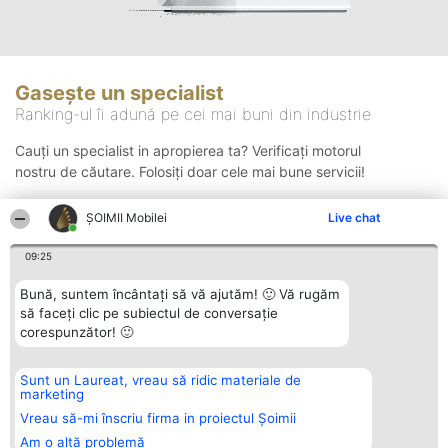
Gasește un specialist
Ranking-ul îi adună pe cei mai buni din industrie
Cauți un specialist in apropierea ta? Verificați motorul
nostru de căutare. Folosiți doar cele mai bune servicii!
ȘOIMII Mobilei
Live chat
Căutare
09:25
Bună, suntem încântați să vă ajutăm! 🙂 Vă rugăm
să faceți clic pe subiectul de conversație
corespunzător! 🙂
Sunt un Laureat, vreau să ridic materiale de
Organizator Ranking
Plebiscyt
Contact
marketing
BRIGHT SOLUTIONS BR SRL
Câștigătorii
Contact
Aleea Timisul De Sus 2 Bl. A30
Lista Tuturor
Vreau să-mi înscriu firma in proiectul Șoimii
Sc. A Et. 4 Ap. 13 Cod 061952
Laureaților
Am o altă problemă
București
Reguli