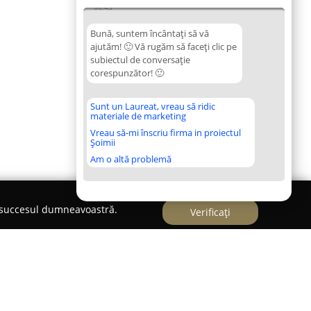
00:45
Bună, suntem încântați să vă
ajutăm! 🙂 Vă rugăm să faceți clic pe
subiectul de conversație
corespunzător! 🙂
Sunt un Laureat, vreau să ridic
materiale de marketing
Vreau să-mi înscriu firma in proiectul
Șoimii
Am o altă problemă
e succesul dumneavoastră.
Verificați
o