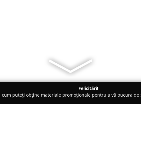
Felicitări!
ți cum puteți obține materiale promoționale pentru a vă bucura d
Comandă - Şimleu Silvaniei
Mobila SIMEX-www.mobilasimex.r