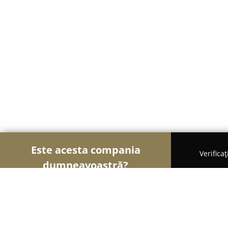
Este acesta compania
Verifica
dumneavoastră?
Șoimii Mobilei
Mobilier Personalizat, Mobilă la 