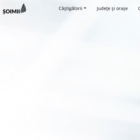
Câștigătorii
Județe și orașe