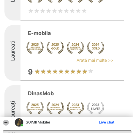
E-mobila
Laureați
Arată mai multe >>
9
DinasMob
Laureați
Arată mai multe >>
ȘOIMII Mobilei
Live chat
8.5