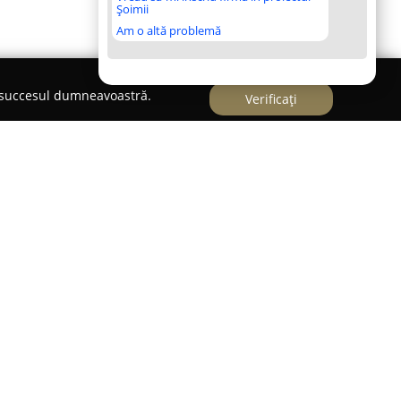
Șoimii
Am o altă problemă
e succesul dumneavoastră.
Verificați
adea și este specializată în furnizarea de
e industriei mobilierului. Compania are ca obiect
 pentru mobilă de calitate superioară, dar și PAL
 variat ce răspunde nevoilor producătorilor și
ferta extinsă de produse esențiale, precum
me de culisare pentru uși, picioare de mobilier,
temporane, dar și soluții pentru organizarea