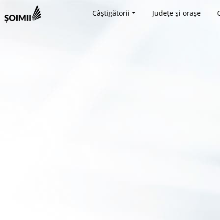
Câștigătorii
Județe și orașe