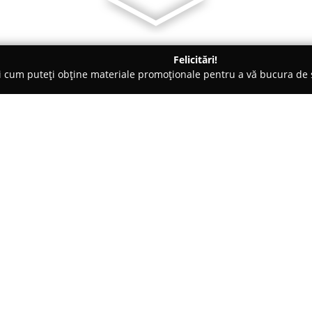
Felicitări!
ți cum puteți obține materiale promoționale pentru a vă bucura d
a Comandă - Oradea
Accesorii mobilă Metropol
Despre companie:
Metropol Impex
operează în Or
accesorii și materiale destinat
principal comerțul cu accesorii
melaminat, având un portofoliu
Arată mai multe >>
tâmplarilor. Se remarcă prin o
balamale, mânere variate, siste
accesorii pentru bucătării con