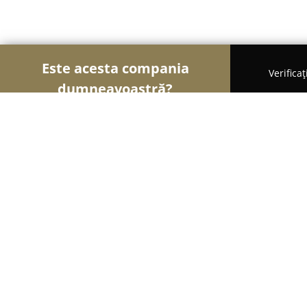
Este acesta compania
Verifica
dumneavoastră?
Șoimii Mobilei
Mobilier Personalizat, Mobilă l
Accesorii mobilă Metropol
8.8
(40)