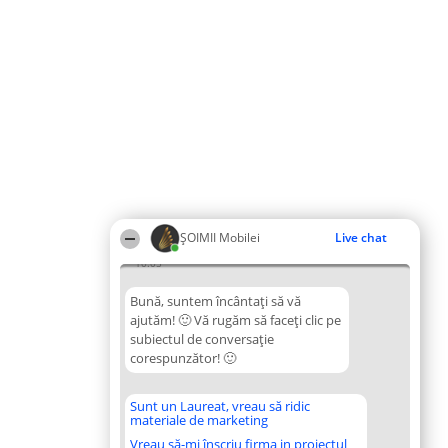
ȘOIMII Mobilei
Live chat
10:05
Bună, suntem încântați să vă
ajutăm! 🙂 Vă rugăm să faceți clic pe
subiectul de conversație
corespunzător! 🙂
Sunt un Laureat, vreau să ridic
materiale de marketing
Vreau să-mi înscriu firma in proiectul