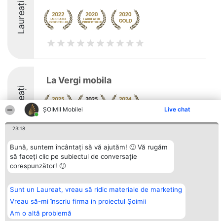
Laureați
La Vergi mobila
Laureați
ȘOIMII Mobilei
Live chat
8.6
23:18
Bună, suntem încântați să vă ajutăm! 🙂 Vă rugăm
să faceți clic pe subiectul de conversație
Organizator Ranking
Plebiscyt
Contact
corespunzător! 🙂
BRIGHT SOLUTIONS BR SRL
Câștigătorii
Contact
Aleea Timisul De Sus 2 Bl. A30
Lista Tuturor
Sc. A Et. 4 Ap. 13 Cod 061952
Laureaților
Sunt un Laureat, vreau să ridic materiale de marketing
București
Reguli
CUI 36737675
Vreau să-mi înscriu firma in proiectul Șoimii
Statut
tel: +40 770 990 492
Politica de
Am o altă problemă
confidențialitate