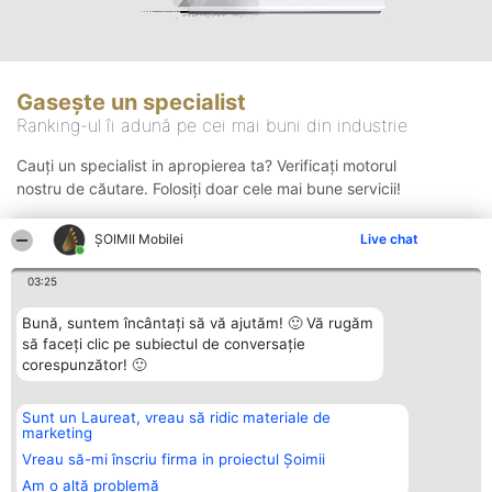
Gasește un specialist
Ranking-ul îi adună pe cei mai buni din industrie
Cauți un specialist in apropierea ta? Verificați motorul
nostru de căutare. Folosiți doar cele mai bune servicii!
ȘOIMII Mobilei
Live chat
Căutare
03:25
Bună, suntem încântați să vă ajutăm! 🙂 Vă rugăm
să faceți clic pe subiectul de conversație
corespunzător! 🙂
Sunt un Laureat, vreau să ridic materiale de
Organizator Ranking
Plebiscyt
Contact
marketing
BRIGHT SOLUTIONS BR SRL
Câștigătorii
Contact
Aleea Timisul De Sus 2 Bl. A30
Lista Tuturor
Vreau să-mi înscriu firma in proiectul Șoimii
Sc. A Et. 4 Ap. 13 Cod 061952
Laureaților
Am o altă problemă
București
Reguli