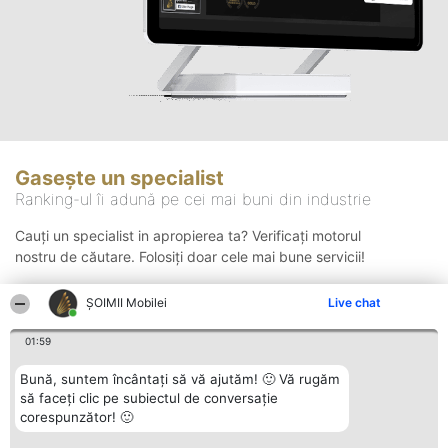
Gasește un specialist
Ranking-ul îi adună pe cei mai buni din industrie
Cauți un specialist in apropierea ta? Verificați motorul
nostru de căutare. Folosiți doar cele mai bune servicii!
ȘOIMII Mobilei
Live chat
Căutare
01:59
Bună, suntem încântați să vă ajutăm! 🙂 Vă rugăm
să faceți clic pe subiectul de conversație
corespunzător! 🙂