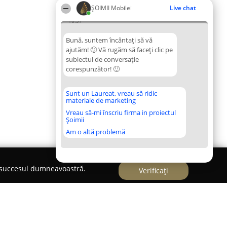
ȘOIMII Mobilei
Live chat
18:57
Bună, suntem încântați să vă
ajutăm! 🙂 Vă rugăm să faceți clic pe
subiectul de conversație
corespunzător! 🙂
Sunt un Laureat, vreau să ridic
materiale de marketing
Vreau să-mi înscriu firma in proiectul
Șoimii
Am o altă problemă
e succesul dumneavoastră.
Verificați