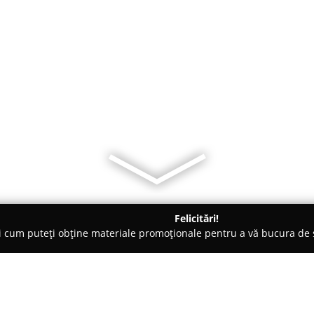
Felicitări!
ți cum puteți obține materiale promoționale pentru a vă bucura d
 Comandă - Bucureşti
Retapitare Canapele - Reparatii canapele