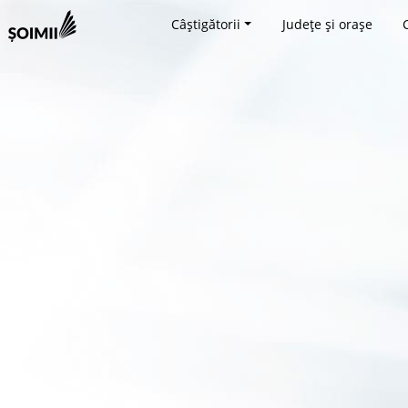
Câștigătorii
Județe și orașe