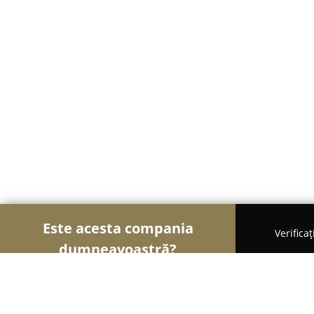
Este acesta compania
Verifica
dumneavoastră?
Șoimii Mobilei
Mobilier Personalizat, Mobilă la