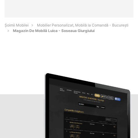
Șoimii Mobilei
Mobilier Personalizat, Mobilă la Comandă - Bucureşti
Magazin De Mobilă Luica - Soseaua Giurgiului