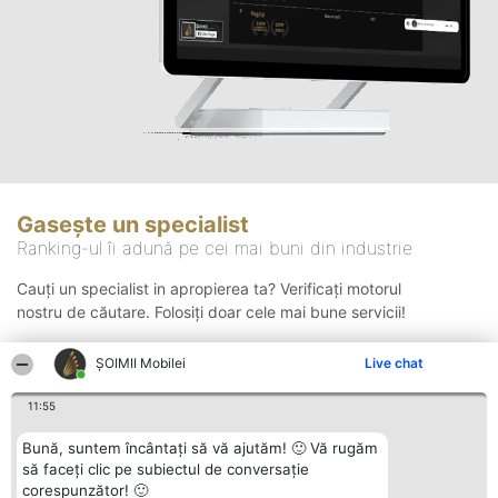
Gasește un specialist
Ranking-ul îi adună pe cei mai buni din industrie
Cauți un specialist in apropierea ta? Verificați motorul
nostru de căutare. Folosiți doar cele mai bune servicii!
ȘOIMII Mobilei
Live chat
Căutare
11:55
Bună, suntem încântați să vă ajutăm! 🙂 Vă rugăm
să faceți clic pe subiectul de conversație
corespunzător! 🙂