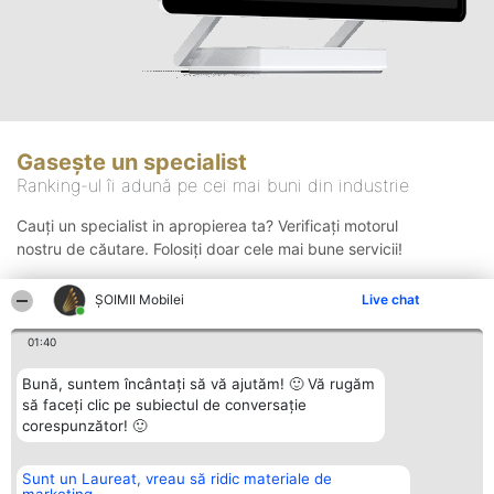
Gasește un specialist
Ranking-ul îi adună pe cei mai buni din industrie
Cauți un specialist in apropierea ta? Verificați motorul
nostru de căutare. Folosiți doar cele mai bune servicii!
ȘOIMII Mobilei
Live chat
Căutare
01:40
Bună, suntem încântați să vă ajutăm! 🙂 Vă rugăm
să faceți clic pe subiectul de conversație
corespunzător! 🙂
Sunt un Laureat, vreau să ridic materiale de
Organizator Ranking
Plebiscyt
Contact