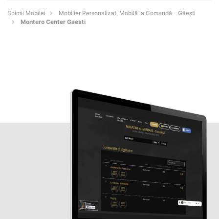
Șoimii Mobilei
Mobilier Personalizat, Mobilă la Comandă - Găeşti
Montero Center Gaesti