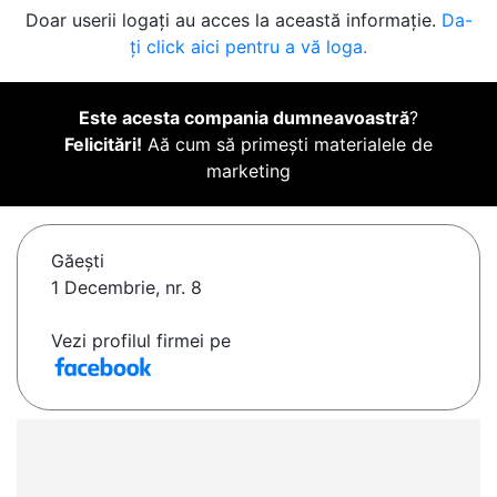
Doar userii logați au acces la această informație.
Da-
ți click aici pentru a vă loga.
Este acesta compania dumneavoastră
?
Felicitări!
Aă cum să primești materialele de
marketing
Găeşti
1 Decembrie, nr. 8
Vezi profilul firmei pe