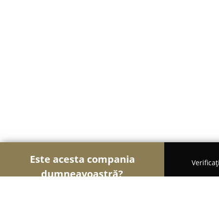
Este acesta compania
Verifica
dumneavoastră?
Șoimii Mobilei
Mobilier Personalizat, Mobilă la