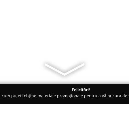
Felicitări!
ți cum puteți obține materiale promoționale pentru a vă bucura d
 Comandă - Bârlad
Mob-ILA