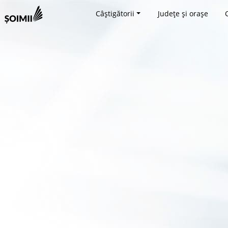
Câștigătorii
Județe și orașe