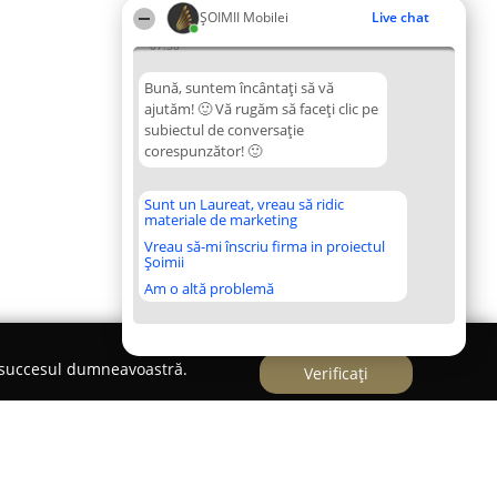
ȘOIMII Mobilei
Live chat
07:38
Bună, suntem încântați să vă
ajutăm! 🙂 Vă rugăm să faceți clic pe
subiectul de conversație
corespunzător! 🙂
Sunt un Laureat, vreau să ridic
materiale de marketing
Vreau să-mi înscriu firma in proiectul
Șoimii
Am o altă problemă
e succesul dumneavoastră.
Verificați