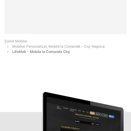
Șoimii Mobilei
Mobilier Personalizat, Mobilă la Comandă - Cluj-Napoca
LifeMob - Mobila la Comanda Cluj