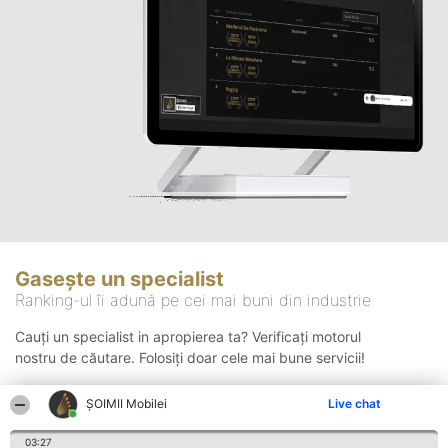
Gasește un specialist
Ranking-ul îi adună pe cei mai buni din industrie
Cauți un specialist in apropierea ta? Verificați motorul
nostru de căutare. Folosiți doar cele mai bune servicii!
ȘOIMII Mobilei
Live chat
Căutare
03:27