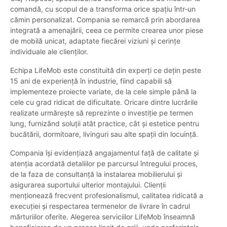
comandă, cu scopul de a transforma orice spațiu într-un
cămin personalizat. Compania se remarcă prin abordarea
integrată a amenajării, ceea ce permite crearea unor piese
de mobilă unicat, adaptate fiecărei viziuni și cerințe
individuale ale clienților.
Echipa LifeMob este constituită din experți ce dețin peste
15 ani de experiență în industrie, fiind capabili să
implementeze proiecte variate, de la cele simple până la
cele cu grad ridicat de dificultate. Oricare dintre lucrările
realizate urmărește să reprezinte o investiție pe termen
lung, furnizând soluții atât practice, cât și estetice pentru
bucătării, dormitoare, livinguri sau alte spații din locuință.
Compania îşi evidenţiază angajamentul faţă de calitate și
atenţia acordată detaliilor pe parcursul întregului proces,
de la faza de consultanţă la instalarea mobilierului și
asigurarea suportului ulterior montajului. Clienții
menționează frecvent profesionalismul, calitatea ridicată a
execuţiei și respectarea termenelor de livrare în cadrul
mărturiilor oferite. Alegerea serviciilor LifeMob înseamnă