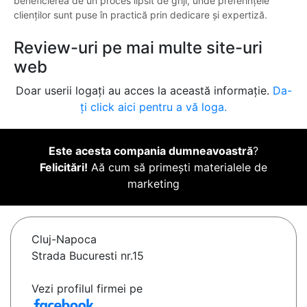
beneficierea de un proces lipsit de griji, unde preferințele
clienților sunt puse în practică prin dedicare și expertiză.
Review-uri pe mai multe site-uri
web
Doar userii logați au acces la această informație.
Da-
ți click aici pentru a vă loga.
Este acesta compania dumneavoastră
?
Felicitări!
Aă cum să primești materialele de
marketing
Cluj-Napoca
Strada Bucuresti nr.15
Vezi profilul firmei pe