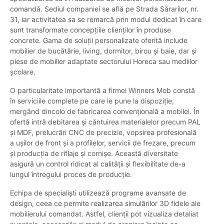
comandă. Sediul companiei se află pe Strada Sărarilor, nr.
31, iar activitatea sa se remarcă prin modul dedicat în care
sunt transformate concepțiile clienților în produse
concrete. Gama de soluții personalizate oferită include
mobilier de bucătărie, living, dormitor, birou și baie, dar și
piese de mobilier adaptate sectorului Horeca sau mediilor
școlare.
O particularitate importantă a firmei Winners Mob constă
în serviciile complete pe care le pune la dispoziție,
mergând dincolo de fabricarea convențională a mobilei. În
ofertă intră debitarea și căntuirea materialelor precum PAL
și MDF, prelucrări CNC de precizie, vopsirea profesională
a ușilor de front și a profilelor, servicii de frezare, precum
și producția de riflaje și cornișe. Această diversitate
asigură un control ridicat al calității și flexibilitate de-a
lungul întregului proces de producție.
Echipa de specialiști utilizează programe avansate de
design, ceea ce permite realizarea simulărilor 3D fidele ale
mobilierului comandat. Astfel, clienții pot vizualiza detaliat