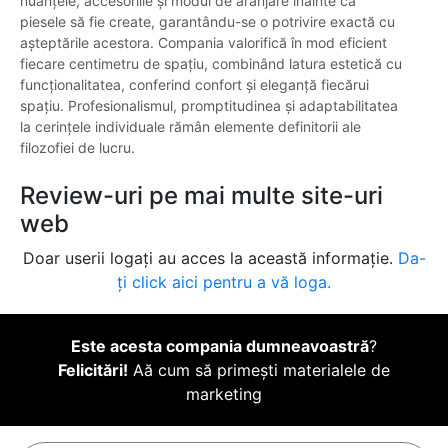
nuanțele, accesoriile și modul de aranjare înainte ca
piesele să fie create, garantându-se o potrivire exactă cu
așteptările acestora. Compania valorifică în mod eficient
fiecare centimetru de spațiu, combinând latura estetică cu
funcționalitatea, conferind confort și eleganță fiecărui
spațiu. Profesionalismul, promptitudinea și adaptabilitatea
la cerințele individuale rămân elemente definitorii ale
filozofiei de lucru.
Review-uri pe mai multe site-uri
web
Doar userii logați au acces la această informație.
Da-
ți click aici pentru a vă loga.
Este acesta compania dumneavoastră
?
Felicitări!
Aă cum să primești materialele de
marketing