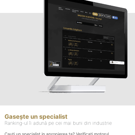
Gasește un specialist
Ranking-ul îi adună pe cei mai buni din industrie
Cauți un specialist in apropierea ta? Verificați motorul