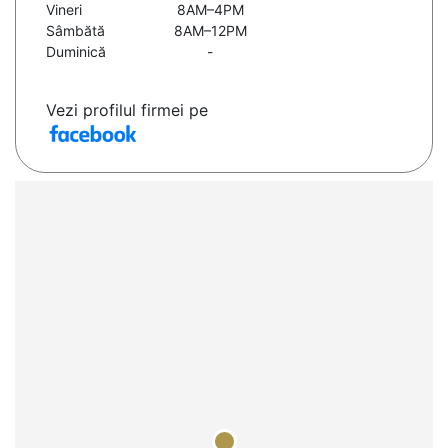
Vineri
8AM–4PM
Sâmbătă
8AM–12PM
Duminică
-
Vezi profilul firmei pe