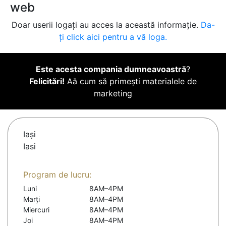
web
Doar userii logați au acces la această informație.
Da-
ți click aici pentru a vă loga.
Este acesta compania dumneavoastră
?
Felicitări!
Aă cum să primești materialele de
marketing
Iaşi
Iasi
Program de lucru:
Luni
8AM–4PM
Marți
8AM–4PM
Miercuri
8AM–4PM
Joi
8AM–4PM