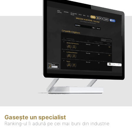
Gasește un specialist
Ranking-ul îi adună pe cei mai buni din industrie