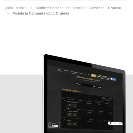
Șoimii Mobilei
Mobilier Personalizat, Mobilă la Comandă - Craiova
Mobila la Comanda Ionut Craiova