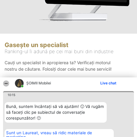
Gasește un specialist
Ranking-ul îi adună pe cei mai buni din industrie
Cauți un specialist in apropierea ta? Verificați motorul
nostru de căutare. Folosiți doar cele mai bune servicii!
ȘOIMII Mobilei
Live chat
Căutare
10:15
Bună, suntem încântați să vă ajutăm! 🙂 Vă rugăm
să faceți clic pe subiectul de conversație
corespunzător! 🙂
Sunt un Laureat, vreau să ridic materiale de
Organizator Ranking
Plebiscyt
Contact