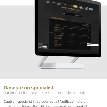
Gasește un specialist
Ranking-ul îi adună pe cei mai buni din industrie
Cauți un specialist in apropierea ta? Verificați motorul
nostru de căutare. Folosiți doar cele mai bune servicii!