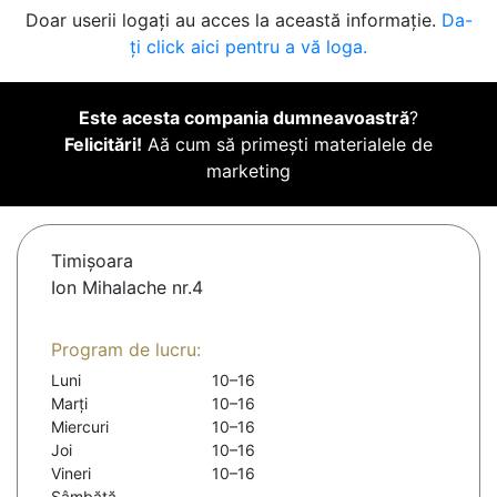
Doar userii logați au acces la această informație.
Da-
ți click aici pentru a vă loga.
Este acesta compania dumneavoastră
?
Felicitări!
Aă cum să primești materialele de
marketing
Timişoara
Ion Mihalache nr.4
Program de lucru:
Luni
10–16
Marți
10–16
Miercuri
10–16
Joi
10–16
Vineri
10–16
Sâmbătă
-