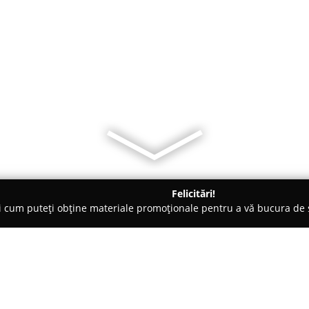
Felicitări!
ți cum puteți obține materiale promoționale pentru a vă bucura d
 Comandă - Mărgineni
depozitul de scaune