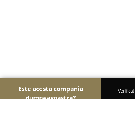
Este acesta compania
Verifica
dumneavoastră?
Șoimii Mobilei
Mobilier Personalizat, Mobilă la