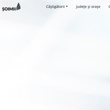
Câștigătorii
Județe și orașe