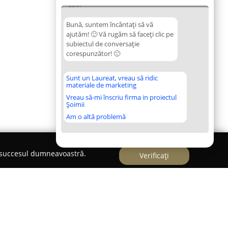
20:47
Bună, suntem încântați să vă
ajutăm! 🙂 Vă rugăm să faceți clic pe
subiectul de conversație
corespunzător! 🙂
Sunt un Laureat, vreau să ridic
materiale de marketing
Vreau să-mi înscriu firma in proiectul
Șoimii
Am o altă problemă
e succesul dumneavoastră.
Verificați