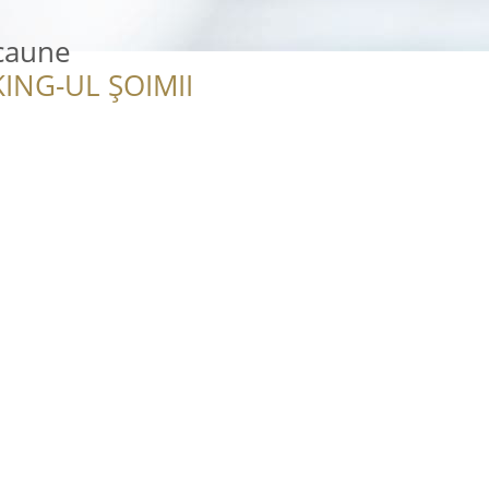
scaune
ING-UL ȘOIMII