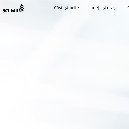
Câștigătorii
Județe și orașe