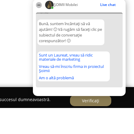
ȘOIMII Mobilei
Live chat
07:40
Bună, suntem încântați să vă
ajutăm! 🙂 Vă rugăm să faceți clic pe
subiectul de conversație
corespunzător! 🙂
Sunt un Laureat, vreau să ridic
materiale de marketing
Vreau să-mi înscriu firma in proiectul
Șoimii
Am o altă problemă
e succesul dumneavoastră.
Verificați