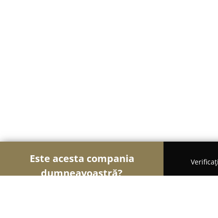
Este acesta compania
Verifica
dumneavoastră?
Șoimii Mobilei
Mobilier Personalizat, Mobilă la