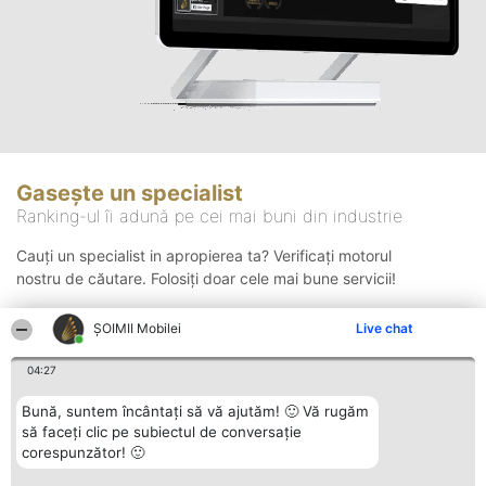
Gasește un specialist
Ranking-ul îi adună pe cei mai buni din industrie
Cauți un specialist in apropierea ta? Verificați motorul
nostru de căutare. Folosiți doar cele mai bune servicii!
ȘOIMII Mobilei
Live chat
Căutare
04:27
Bună, suntem încântați să vă ajutăm! 🙂 Vă rugăm
să faceți clic pe subiectul de conversație
corespunzător! 🙂