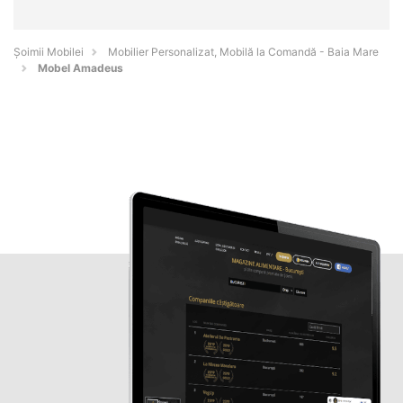
Șoimii Mobilei
Mobilier Personalizat, Mobilă la Comandă - Baia Mare
Mobel Amadeus