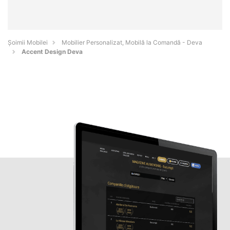
Șoimii Mobilei
Mobilier Personalizat, Mobilă la Comandă - Deva
Accent Design Deva