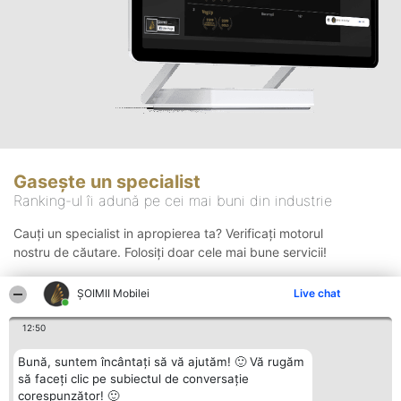
Gasește un specialist
Ranking-ul îi adună pe cei mai buni din industrie
Cauți un specialist in apropierea ta? Verificați motorul
nostru de căutare. Folosiți doar cele mai bune servicii!
ȘOIMII Mobilei
Live chat
Căutare
12:50
Bună, suntem încântați să vă ajutăm! 🙂 Vă rugăm
să faceți clic pe subiectul de conversație
corespunzător! 🙂