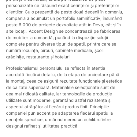
personalizate ce răspund exact cerințelor și preferințelor
clienților. Cu o prezență de peste două decenii în domeniu,
compania a acumulat un portofoliu semnificativ, însumând
peste 6.000 de proiecte dezvoltate atât în Deva, cât și în
alte locații. Accent Design se concentrează pe fabricarea
de mobilier la comandă, punând la dispoziție soluții
complete pentru diverse tipuri de spații, printre care se
numără locuințe, birouri, cabinete medicale, școli,
grădinițe, restaurante și hoteluri.
Profesionalismul personalului se reflectă în atenția
acordată fiecărui detaliu, de la etapa de proiectare până
la montaj, ceea ce asigură rezultate funcționale și estetice
de calitate superioară. Materialele selecționate sunt de
cea mai ridicată calitate, iar tehnologiile de producție
utilizate sunt moderne, garantând astfel rezistența și
aspectul atrăgător al fiecărui produs finit. Principiile
companiei pun accent pe adaptarea fiecărui spațiu la
cerințele specifice, urmărind mereu un echilibru între
designul rafinat și utilitatea practică.