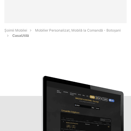
Șoimii Mobilei
Mobilier Personalizat, Mobilă la Comandă - Botoşani
CasaUtilă