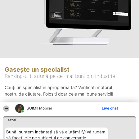
Gasește un specialist
Ranking-ul îi adună pe cei mai buni din industrie
Cauți un specialist in apropierea ta? Verificați motorul
nostru de căutare. Folosiți doar cele mai bune servicii!
ȘOIMII Mobilei
Live chat
Căutare
14:58
Bună, suntem încântați să vă ajutăm! 🙂 Vă rugăm
să faceți clic pe subiectul de conversație