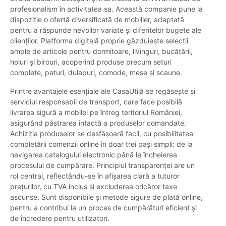
profesionalism în activitatea sa. Această companie pune la
dispoziție o ofertă diversificată de mobilier, adaptată
pentru a răspunde nevoilor variate și diferitelor bugete ale
clienților. Platforma digitală proprie găzduiește selecții
ample de articole pentru dormitoare, livinguri, bucătării,
holuri și birouri, acoperind produse precum seturi
complete, paturi, dulapuri, comode, mese și scaune.
Printre avantajele esențiale ale CasaUtilă se regăsește și
serviciul responsabil de transport, care face posibilă
livrarea sigură a mobilei pe întreg teritoriul României,
asigurând păstrarea intactă a produselor comandate.
Achiziția produselor se desfășoară facil, cu posibilitatea
completării comenzii online în doar trei pași simpli: de la
navigarea catalogului electronic până la încheierea
procesului de cumpărare. Principiul transparenței are un
rol central, reflectându-se în afișarea clară a tuturor
prețurilor, cu TVA inclus și excluderea oricăror taxe
ascunse. Sunt disponibile și metode sigure de plată online,
pentru a contribui la un proces de cumpărături eficient și
de încredere pentru utilizatori.