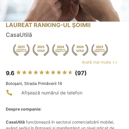
LAUREAT RANKING-UL ȘOIMII
CasaUtilă
Arată mai multe >>
9.6
(97)
Botoşani, Strada Primăverii 16
Afișează numărul de telefon
Despre companie:
CasaUtilă
funcționează în sectorul comercializării mobilei,
având sediul în Botoșani și manifestând un nivel ridicat de