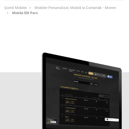
Șoimii Mobilei
Mobilier Personalizat, Mobilă la Comandă - Moreni
Mobila Elit Parc