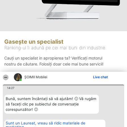
Gasește un specialist
Ranking-ul îi adună pe cei mai buni din industrie
Cauți un specialist in apropierea ta? Verificați motorul
nostru de căutare. Folosiți doar cele mai bune servicii!
ȘOIMII Mobilei
Live chat
Căutare
14:27
Bună, suntem încântați să vă ajutăm! 🙂 Vă rugăm
să faceți clic pe subiectul de conversație
corespunzător! 🙂
Sunt un Laureat, vreau să ridic materiale de
Organizator Ranking
Plebiscyt
Contact