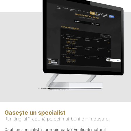
Gasește un specialist
Ranking-ul îi adună pe cei mai buni din industrie
Cauți un specialist in apropierea ta? Verificați motorul