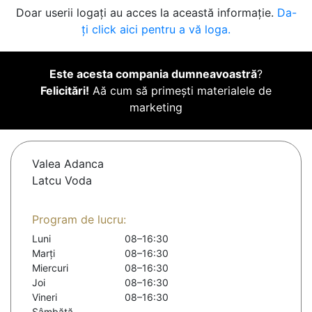
Doar userii logați au acces la această informație.
Da-
ți click aici pentru a vă loga.
Este acesta compania dumneavoastră
?
Felicitări!
Aă cum să primești materialele de
marketing
Valea Adanca
Latcu Voda
Program de lucru:
Luni
08–16:30
Marți
08–16:30
Miercuri
08–16:30
Joi
08–16:30
Vineri
08–16:30
Sâmbătă
-