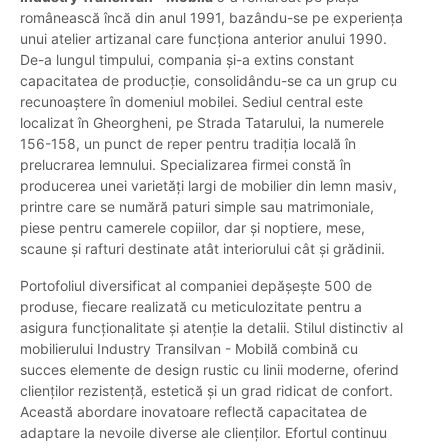
românească încă din anul 1991, bazându-se pe experiența
unui atelier artizanal care funcționa anterior anului 1990.
De-a lungul timpului, compania și-a extins constant
capacitatea de producție, consolidându-se ca un grup cu
recunoaștere în domeniul mobilei. Sediul central este
localizat în Gheorgheni, pe Strada Tatarului, la numerele
156-158, un punct de reper pentru tradiția locală în
prelucrarea lemnului. Specializarea firmei constă în
producerea unei varietăți largi de mobilier din lemn masiv,
printre care se numără paturi simple sau matrimoniale,
piese pentru camerele copiilor, dar și noptiere, mese,
scaune și rafturi destinate atât interiorului cât și grădinii.
Portofoliul diversificat al companiei depășește 500 de
produse, fiecare realizată cu meticulozitate pentru a
asigura funcționalitate și atenție la detalii. Stilul distinctiv al
mobilierului Industry Transilvan - Mobilă combină cu
succes elemente de design rustic cu linii moderne, oferind
clienților rezistență, estetică și un grad ridicat de confort.
Această abordare inovatoare reflectă capacitatea de
adaptare la nevoile diverse ale clienților. Efortul continuu