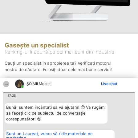
Gasește un specialist
Ranking-ul îi adună pe cei mai buni din industrie
Cauți un specialist in apropierea ta? Verificați motorul
nostru de căutare. Folosiți doar cele mai bune servicii!
ȘOIMII Mobilei
Live chat
Căutare
17:25
Bună, suntem încântați să vă ajutăm! 🙂 Vă rugăm
să faceți clic pe subiectul de conversație
corespunzător! 🙂
Sunt un Laureat, vreau să ridic materiale de
Organizator Ranking
Plebiscyt
Contact