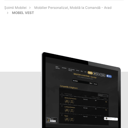
Șoimii Mobilei
Mobilier Personalizat, Mobilă la Comandă - Arad
MOBEL VEST