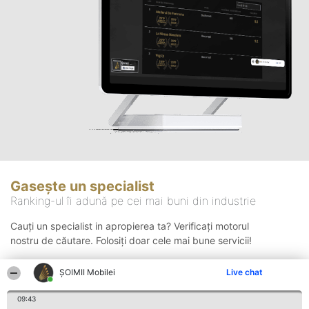
Gasește un specialist
Ranking-ul îi adună pe cei mai buni din industrie
Cauți un specialist in apropierea ta? Verificați motorul
nostru de căutare. Folosiți doar cele mai bune servicii!
ȘOIMII Mobilei
Live chat
Căutare
09:43