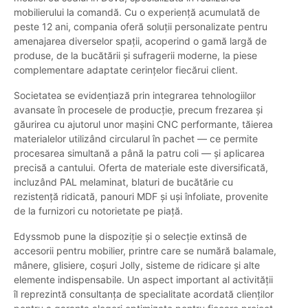
mobilierului la comandă. Cu o experiență acumulată de
peste 12 ani, compania oferă soluții personalizate pentru
amenajarea diverselor spații, acoperind o gamă largă de
produse, de la bucătării și sufragerii moderne, la piese
complementare adaptate cerințelor fiecărui client.
Societatea se evidențiază prin integrarea tehnologiilor
avansate în procesele de producție, precum frezarea și
găurirea cu ajutorul unor mașini CNC performante, tăierea
materialelor utilizând circularul în pachet — ce permite
procesarea simultană a până la patru coli — și aplicarea
precisă a cantului. Oferta de materiale este diversificată,
incluzând PAL melaminat, blaturi de bucătărie cu
rezistență ridicată, panouri MDF și uși înfoliate, provenite
de la furnizori cu notorietate pe piață.
Edyssmob pune la dispoziție și o selecție extinsă de
accesorii pentru mobilier, printre care se numără balamale,
mânere, glisiere, coșuri Jolly, sisteme de ridicare și alte
elemente indispensabile. Un aspect important al activității
îl reprezintă consultanța de specialitate acordată clienților