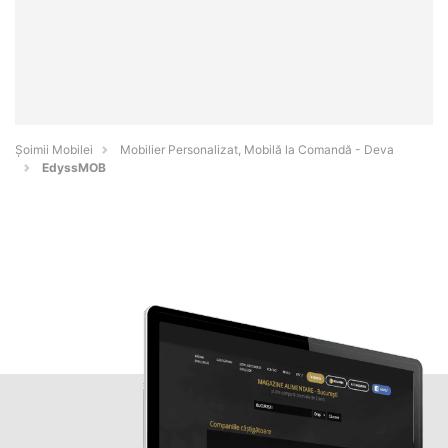
Șoimii Mobilei
Mobilier Personalizat, Mobilă la Comandă - Deva
EdyssMOB