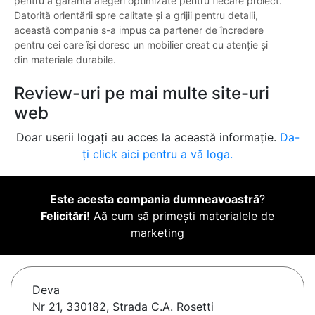
pentru a garanta alegeri optimizate pentru fiecare proiect.
Datorită orientării spre calitate și a grijii pentru detalii,
această companie s-a impus ca partener de încredere
pentru cei care își doresc un mobilier creat cu atenție și
din materiale durabile.
Review-uri pe mai multe site-uri
web
Doar userii logați au acces la această informație.
Da-
ți click aici pentru a vă loga.
Este acesta compania dumneavoastră
?
Felicitări!
Aă cum să primești materialele de
marketing
Deva
Nr 21, 330182, Strada C.A. Rosetti