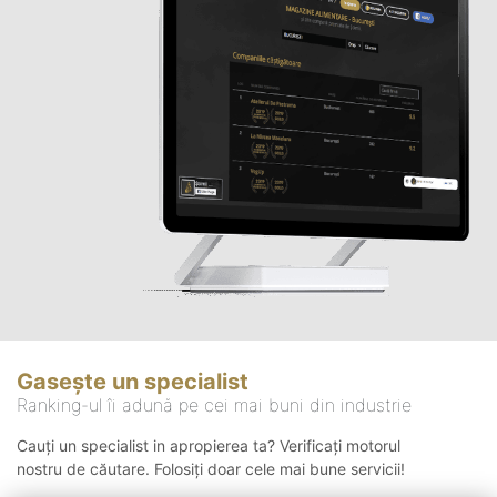
Gasește un specialist
Ranking-ul îi adună pe cei mai buni din industrie
Cauți un specialist in apropierea ta? Verificați motorul
nostru de căutare. Folosiți doar cele mai bune servicii!