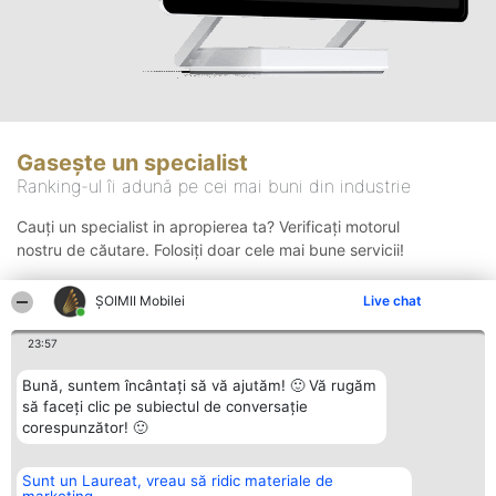
Gasește un specialist
Ranking-ul îi adună pe cei mai buni din industrie
Cauți un specialist in apropierea ta? Verificați motorul
nostru de căutare. Folosiți doar cele mai bune servicii!
ȘOIMII Mobilei
Live chat
Căutare
23:57
Bună, suntem încântați să vă ajutăm! 🙂 Vă rugăm
să faceți clic pe subiectul de conversație
corespunzător! 🙂
Sunt un Laureat, vreau să ridic materiale de
Organizator Ranking
Plebiscyt
Contact