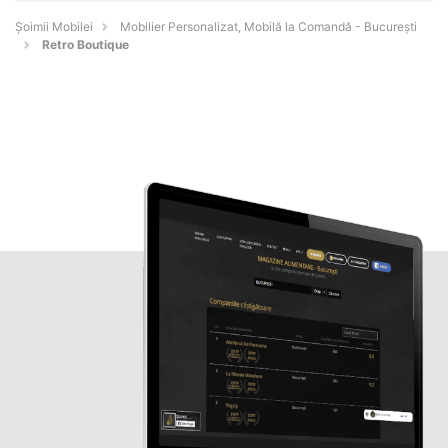
Șoimii Mobilei
Mobilier Personalizat, Mobilă la Comandă - Bucureşti
Retro Boutique