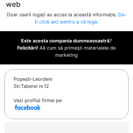
web
Doar userii logați au acces la această informație.
Da-
ți click aici pentru a vă loga.
Este acesta compania dumneavoastră
?
Felicitări!
Aă cum să primești materialele de
marketing
Popeşti-Leordeni
Str.Taberei nr.12
Vezi profilul firmei pe