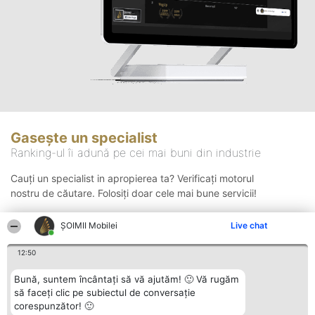
Gasește un specialist
Ranking-ul îi adună pe cei mai buni din industrie
Cauți un specialist in apropierea ta? Verificați motorul
nostru de căutare. Folosiți doar cele mai bune servicii!
ȘOIMII Mobilei
Live chat
Căutare
12:50
Bună, suntem încântați să vă ajutăm! 🙂 Vă rugăm
să faceți clic pe subiectul de conversație
corespunzător! 🙂