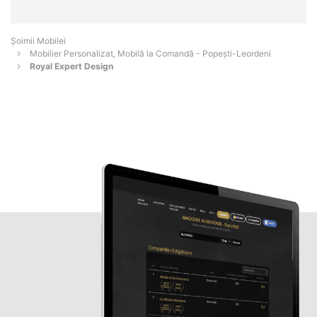
Șoimii Mobilei
Mobilier Personalizat, Mobilă la Comandă - Popeşti-Leordeni
Royal Expert Design