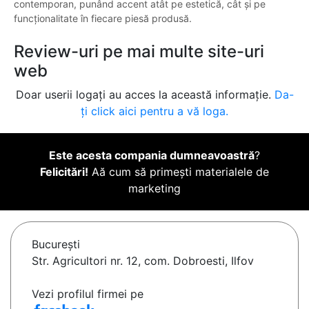
contemporan, punând accent atât pe estetică, cât și pe
funcționalitate în fiecare piesă produsă.
Review-uri pe mai multe site-uri
web
Doar userii logați au acces la această informație.
Da-
ți click aici pentru a vă loga.
Este acesta compania dumneavoastră
?
Felicitări!
Aă cum să primești materialele de
marketing
Bucureşti
Str. Agricultori nr. 12, com. Dobroesti, Ilfov
Vezi profilul firmei pe