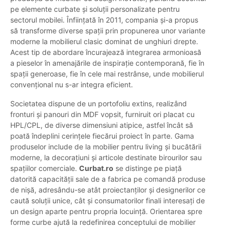
pe elemente curbate și soluții personalizate pentru
sectorul mobilei. Înființată în 2011, compania și-a propus
să transforme diverse spații prin propunerea unor variante
moderne la mobilierul clasic dominat de unghiuri drepte.
Acest tip de abordare încurajează integrarea armonioasă
a pieselor în amenajările de inspirație contemporană, fie în
spații generoase, fie în cele mai restrânse, unde mobilierul
convențional nu s-ar integra eficient.
Societatea dispune de un portofoliu extins, realizând
fronturi și panouri din MDF vopsit, furniruit ori placat cu
HPL/CPL, de diverse dimensiuni atipice, astfel încât să
poată îndeplini cerințele fiecărui proiect în parte. Gama
produselor include de la mobilier pentru living și bucătării
moderne, la decorațiuni și articole destinate birourilor sau
spațiilor comerciale.
Curbat.ro
se distinge pe piață
datorită capacității sale de a fabrica pe comandă produse
de nișă, adresându-se atât proiectanților și designerilor ce
caută soluții unice, cât și consumatorilor finali interesați de
un design aparte pentru propria locuință. Orientarea spre
forme curbe ajută la redefinirea conceptului de mobilier