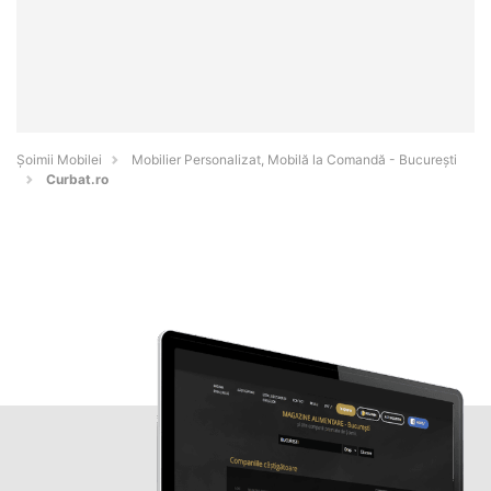
Șoimii Mobilei
Mobilier Personalizat, Mobilă la Comandă - Bucureşti
Curbat.ro