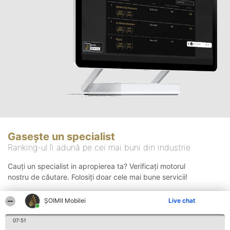
Gasește un specialist
Ranking-ul îi adună pe cei mai buni din industrie
Cauți un specialist in apropierea ta? Verificați motorul
nostru de căutare. Folosiți doar cele mai bune servicii!
ȘOIMII Mobilei
Live chat
Căutare
07:51