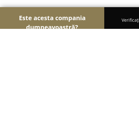
Este acesta compania
Verifica
dumneavoastră?
Șoimii Mobilei
Mobilier Personalizat, Mobilă la
TIBI MOBEX
8.6
(8)
Calafat, Calafat,str 22 Decembrie,nr 41
Afișează numărul de telefon