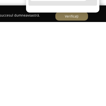
e succesul dumneavoastră.
Verificați
tă în sectorul fabricării mobilei din România,
a de mobilier din PAL melaminat. Acest tip de
 cât și un aspect atractiv, potrivindu-se pentru
mpania are sediul în Calafat și se remarcă prin
ii de mobilier standard, cât și produse realizate
r individuale ale clienților. Gama de produse
 soluții variate pentru amenajarea locuințelor,
u design modern, până la sufragerii cu un stil