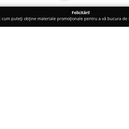
Felicitări!
ți cum puteți obține materiale promoționale pentru a vă bucura d
 Comandă - Calafat
TIBI MOBEX
Despre companie:
Tibi Mobex
este o firmă aprecia
fiind specializată în realizare
materiale oferă atât rezistență,
numeroase tipuri de spații. Co
abilitatea de a produce atât ser
la comandă, adaptate cerințelo
create de această firmă acoperă
de la dormitoare și bucătării c
elegant și livinguri practice.