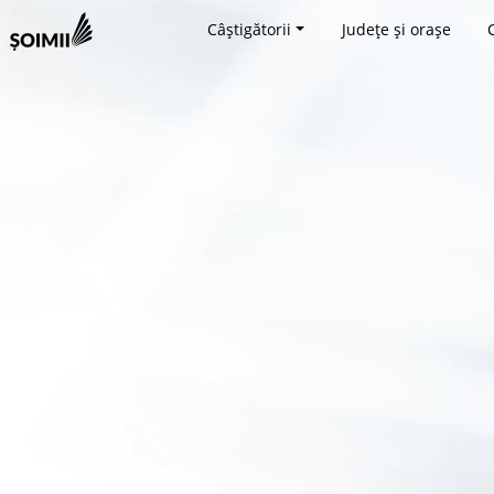
Câștigătorii
Județe și orașe