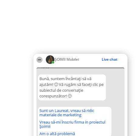
ȘOIMII Mobilei
Live chat
18:03
Bună, suntem încântați să vă
ajutăm! 🙂 Vă rugăm să faceți clic pe
subiectul de conversație
corespunzător! 🙂
Sunt un Laureat, vreau să ridic
materiale de marketing
Vreau să-mi înscriu firma in proiectul
Șoimii
Am o altă problemă